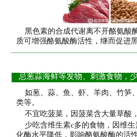
黑色素的合成代谢离不开酪氨酸
质可增强酪氨酸酶活性，继而促进
忌葱蒜海鲜等发物、刺激食物，少
如葱、蒜、鱼、虾、羊肉、竹笋
类等。
不宜吃菠菜，因菠菜含大量草酸
少吃含维生素c多的食物，因维生
化酶水平降低，影响酪氨酸酶的活