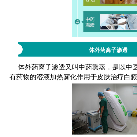
体外药离子渗透
体外药离子渗透又叫中药熏蒸，是以中
有药物的溶液加热雾化作用于皮肤治疗白